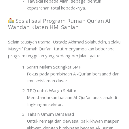
Tawakal kepada Allah, sebagai bentuk
kepasrahan total kepada-Nya.
Sosialisasi Program Rumah Qur’an Al
Wahdah Klaten HM. Sahlan
Selain tausiyah utama, Ustadz Akhmad Solahuddin, selaku
Musyrif Rumah Qur’an, turut menyampaikan beberapa
program unggulan yang sedang berjalan, yaitu:
Santri Mukim Setingkat SMP
Fokus pada pembinaan Al-Qur’an bersanad dan
ilmu keislaman dasar.
TPQ untuk Warga Sekitar
Menstandarkan bacaan Al-Qur’an anak-anak di
lingkungan sekitar.
Tahsin Umum Bersanad
Untuk remaja dan dewasa, baik ikhwan maupun
akhwat, dengan bimbingan bacaan Al-Qur’an