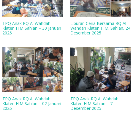
TPQ Anak RQ Al Wahdah
Liburan Ceria Bersama RQ Al
Klaten H.M Sahlan – 30 Januari
Wahdah Klaten H.M. Sahlan, 24
2026
Desember 2025
TPQ Anak RQ Al Wahdah
TPQ Anak RQ Al Wahdah
Klaten H.M Sahlan – 02 Januari
Klaten H.M Sahlan – 7
2026
Desember 2025