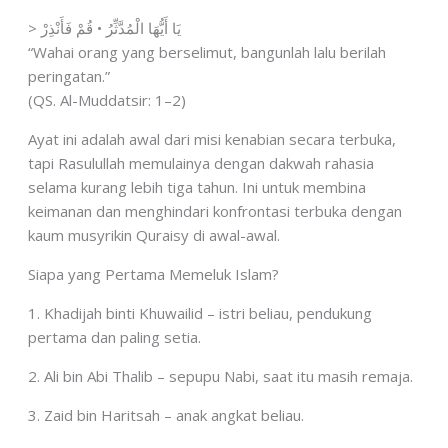
> يَا أَيُّهَا الْمُدَّثِّرُ • قُمْ فَأَنْذِرْ
“Wahai orang yang berselimut, bangunlah lalu berilah
peringatan.”
(QS. Al-Muddatsir: 1–2)
Ayat ini adalah awal dari misi kenabian secara terbuka,
tapi Rasulullah memulainya dengan dakwah rahasia
selama kurang lebih tiga tahun. Ini untuk membina
keimanan dan menghindari konfrontasi terbuka dengan
kaum musyrikin Quraisy di awal-awal.
Siapa yang Pertama Memeluk Islam?
1. Khadijah binti Khuwailid – istri beliau, pendukung
pertama dan paling setia.
2. Ali bin Abi Thalib – sepupu Nabi, saat itu masih remaja.
3. Zaid bin Haritsah – anak angkat beliau.