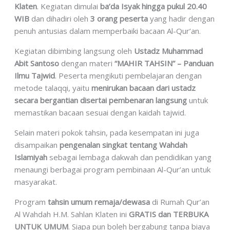
Klaten
. Kegiatan dimulai
ba’da Isyak hingga pukul 20.40
WIB
dan dihadiri oleh
3 orang peserta
yang hadir dengan
penuh antusias dalam memperbaiki bacaan Al-Qur’an.
Kegiatan dibimbing langsung oleh
Ustadz Muhammad
Abit Santoso
dengan materi
“MAHIR TAHSIN” – Panduan
Ilmu Tajwid
. Peserta mengikuti pembelajaran dengan
metode talaqqi, yaitu
menirukan bacaan dari ustadz
secara bergantian disertai pembenaran langsung
untuk
memastikan bacaan sesuai dengan kaidah tajwid.
Selain materi pokok tahsin, pada kesempatan ini juga
disampaikan
pengenalan singkat tentang Wahdah
Islamiyah
sebagai lembaga dakwah dan pendidikan yang
menaungi berbagai program pembinaan Al-Qur’an untuk
masyarakat.
Program
tahsin umum remaja/dewasa
di Rumah Qur’an
Al Wahdah H.M. Sahlan Klaten ini
GRATIS dan TERBUKA
UNTUK UMUM
. Siapa pun boleh bergabung tanpa biaya