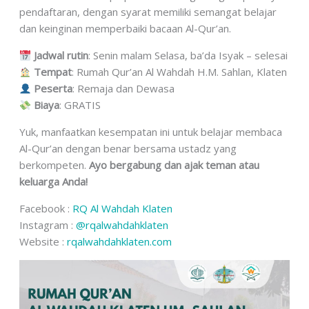
pendaftaran, dengan syarat memiliki semangat belajar
dan keinginan memperbaiki bacaan Al-Qur’an.
Jadwal rutin
: Senin malam Selasa, ba’da Isyak – selesai
Tempat
: Rumah Qur’an Al Wahdah H.M. Sahlan, Klaten
Peserta
: Remaja dan Dewasa
Biaya
: GRATIS
Yuk, manfaatkan kesempatan ini untuk belajar membaca
Al-Qur’an dengan benar bersama ustadz yang
berkompeten.
Ayo bergabung dan ajak teman atau
keluarga Anda!
Facebook :
RQ Al Wahdah Klaten
Instagram :
@rqalwahdahklaten
Website :
rqalwahdahklaten.com