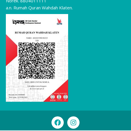
Norek. 8804011111
a.n. Rumah Quran Wahdah Klaten.